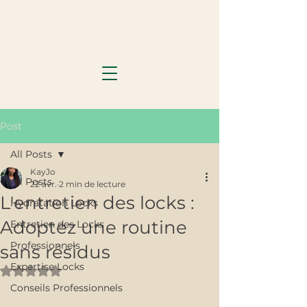
Post
All Posts
KayJo
All Posts
22 avr.
2 min de lecture
L'entretien des locks :
Hydratation Locks
Adoptez une routine
Entretien des Locks
Professionnels
sans résidus
Expertise Locks
Noté NaN étoiles sur 5.
Conseils Professionnels