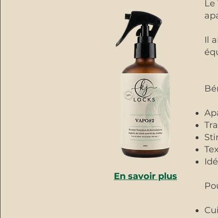
Le
apa
Il 
équ
Bé
Apa
Tra
St
Tex
Id
En savoir plus
Pou
Cui