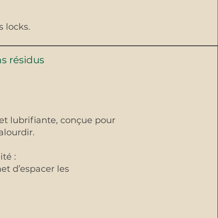
s locks.
s résidus
PO #1
elligente des locks
 lubrifiante, conçue pour
lourdir.
té :
met d’espacer les