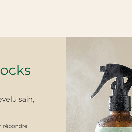
Locks
velu sain,
r répondre