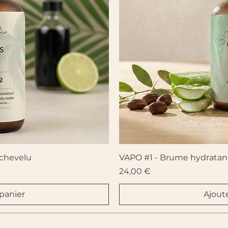
pide
Ape
 chevelu
VAPO #1 - Brume hydratant
Prix
24,00 €
panier
Ajout