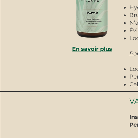
Hy
Bru
N’a
Évi
Loc
En savoir plus
Po
Lo
Per
Cel
VA
Ins
Pen