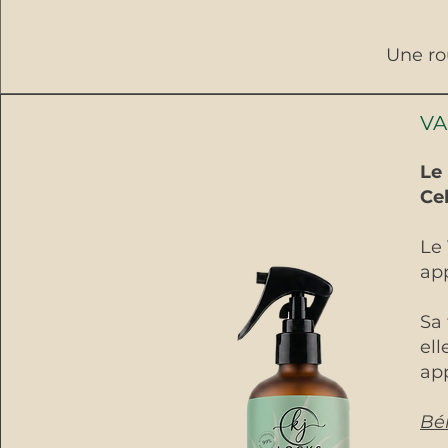
Une rou
VA
Le 
Cel
Le
app
Sa
ell
app
Bé